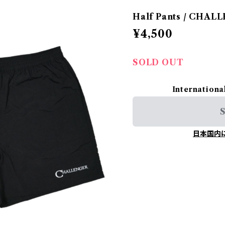
Half Pants / CHA
¥4,500
SOLD OUT
Internationa
S
日本国内