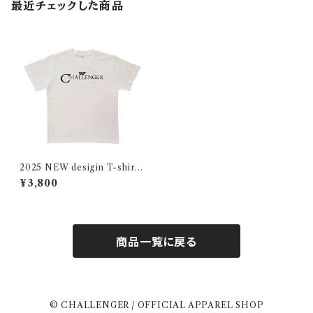
最近チェックした商品
2025 NEW desigin T-shirt
/ white
¥3,800
商品一覧に戻る
© CHALLENGER / OFFICIAL APPAREL SHOP